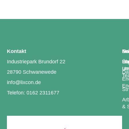
Kontakt
Le
Na
Re
Industriepark Brundorf 22
En
Üb
Im
Um
uns
28790 Schwanewede
Da
Te
En
info@lixcon.de
En
St
Telefon: 0162 2311677
Arb
& 