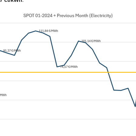
7 ct/kWh
.