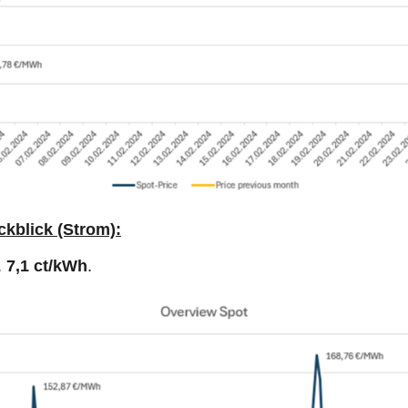
ckblick (Strom):
.
7,1 ct/kWh
.