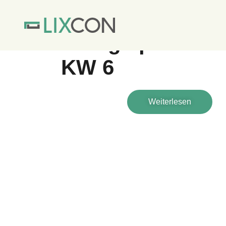
STARTSEITE
NACHHALTIGKEIT & ENE
Energiepreisübe
KW 6
Weiterlesen