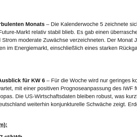
urbulenten Monats
– Die Kalenderwoche 5 zeichnete si
Future-Markt relativ stabil blieb. Es gab einen überras
 Strom moderate Zuwächse verzeichneten. Der Monat Ja
n im Energiemarkt, einschließlich eines starken Rück
 Ausblick für KW 6
– Für die Woche wird nur geringes ko
rtet, mit einer positiven Prognoseanpassung des IWF fü
pas. Die US-Wirtschaftsdaten bleiben robust, was kurzfri
eutschland weiterhin konjunkturelle Schwäche zeigt. Er
m):