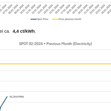
ei ca.
4,4 ct/kWh
.