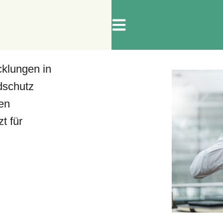
RGIE
ARBEITSSICHERHEIT
BRANDSCHUTZ
cklungen in
dschutz
den
t für