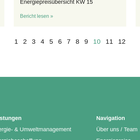
Energiepreisübersicht KW 15
Bericht lesen »
1
2
3
4
5
6
7
8
9
10
11
12
istungen
Navigation
ergie- & Umweltmanagement
Über uns / Team