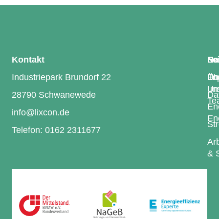
Kontakt
Le
Na
Re
Industriepark Brundorf 22
En
Üb
Im
Um
uns
28790 Schwanewede
Da
Te
En
info@lixcon.de
En
St
Telefon: 0162 2311677
Arb
& 