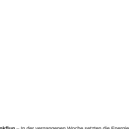
inkflug
– In der vergangenen Woche setzten die Energi