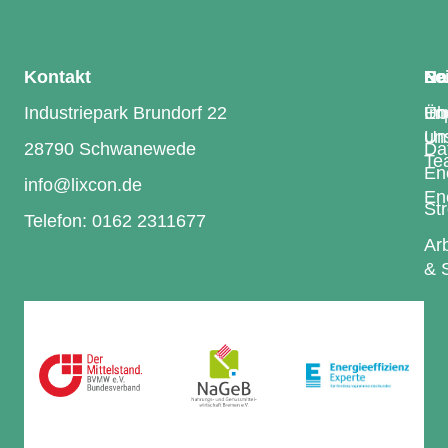
Kontakt
Le
Na
Re
Industriepark Brundorf 22
En
Üb
Im
Um
uns
28790 Schwanewede
Da
Te
En
info@lixcon.de
En
St
Telefon: 0162 2311677
Arb
& 