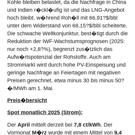
Kohle bleiben belastet, da die Nachfrage in China
und Indien r�ckl�ufig ist und das LNG-Angebot
hoch bleibt, w�hrend Roh�ll mit 66,91?$/bbl
unter dem Widerstand von 68,15?$/bbl scheiterte.
Die schwache Weltkonjunktur, best�tigt durch die
Reduktion der IWF-Wachstumsprognosen (2025:
nur noch +2,8?%), begrenzt zus�tzlich das
Aufw�rtspotenzial der Rohstoffe. Auch am
Strommarkt wird durch hohe PV-Einspeisung und
geringe Nachfrage an Feiertagen mit negativen
Preisen gerechnet, etwa minus 30 bis minus 50?
�/MWh am 1. Mai.
Preis�bersicht
Spot monatlich 2025 (Strom):
Der
April
mittelt derzeit bei
7,8 ct/kWh
. Der
Vormonat
M�rz
wurde mit einem Mittel von
9,4