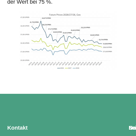
der Wert bei 75 %.
Kontakt
Le
Na
Re