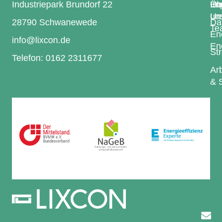
Industriepark Brundorf 22
En
Üb
Im
Um
uns
28790 Schwanewede
Da
Te
En
info@lixcon.de
En
St
Telefon: 0162 2311677
Arb
& 